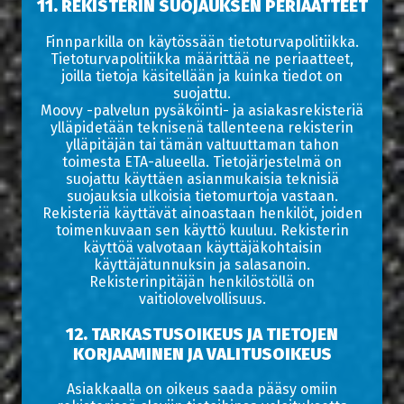
11. REKISTERIN SUOJAUKSEN PERIAATTEET
Finnparkilla on käytössään tietoturvapolitiikka.
Tietoturvapolitiikka määrittää ne periaatteet,
joilla tietoja käsitellään ja kuinka tiedot on
suojattu.
Moovy -palvelun pysäköinti- ja asiakasrekisteriä
ylläpidetään teknisenä tallenteena rekisterin
ylläpitäjän tai tämän valtuuttaman tahon
toimesta ETA-alueella. Tietojärjestelmä on
suojattu käyttäen asianmukaisia teknisiä
suojauksia ulkoisia tietomurtoja vastaan.
Rekisteriä käyttävät ainoastaan henkilöt, joiden
toimenkuvaan sen käyttö kuuluu. Rekisterin
käyttöä valvotaan käyttäjäkohtaisin
käyttäjätunnuksin ja salasanoin.
Rekisterinpitäjän henkilöstöllä on
vaitiolovelvollisuus.
12. TARKASTUSOIKEUS JA TIETOJEN
KORJAAMINEN JA VALITUSOIKEUS
Asiakkaalla on oikeus saada pääsy omiin