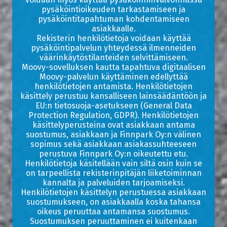
pysäköintioikeuden tarkastamiseen ja
pysäköintitapahtuman kohdentamiseen
asiakkaalle.
Rekisterin henkilötietoja voidaan käyttää
pysäköintipalvelun yhteydessä ilmenneiden
väärinkäytöstilanteiden selvittämiseen.
Moovy-sovelluksen kautta tapahtuva digitaalisen
Moovy-palvelun käyttäminen edellyttää
henkilötietojen antamista. Henkilötietojen
käsittely perustuu kansalliseen lainsäädäntöön ja
EU:n tietosuoja-asetukseen (General Data
Protection Regulation, GDPR). Henkilötietojen
käsittelyperusteina ovat asiakkaan antama
suostumus, asiakkaan ja Finnpark Oy:n välinen
sopimus sekä asiakkaan asiakassuhteeseen
perustuva Finnpark Oy:n oikeutettu etu.
Henkilötietoja käsitellään vain siltä osin kuin se
on tarpeellista rekisterinpitäjän liiketoiminnan
kannalta ja palveluiden tarjoamiseksi.
Henkilötietojen käsittelyn perustuessa asiakkaan
suostumukseen, on asiakkaalla koska tahansa
oikeus peruuttaa antamansa suostumus.
Suostumuksen peruuttaminen ei kuitenkaan