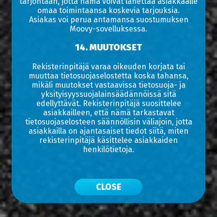
tarjontaan, jotta nämä voivat lähettää asiakkaalle
omaa toimintaansa koskevia tarjouksia.
Asiakas voi perua antamansa suostumuksen
Moovy-sovelluksessa.
14. MUUTOKSET
Rekisterinpitäjä varaa oikeuden korjata tai
muuttaa tietosuojaselostetta koska tahansa,
mikäli muutokset vastaavissa tietosuoja- ja
yksityisyyssuojalainsäädännöissä sitä
edellyttävät. Rekisterinpitäjä suosittelee
asiakkailleen, että nämä tarkastavat
tietosuojaselosteen säännöllisin väliajoin, jotta
asiakkailla on ajantasaiset tiedot siitä, miten
rekisterinpitäjä käsittelee asiakkaiden
henkilötietoja.
CLOSE