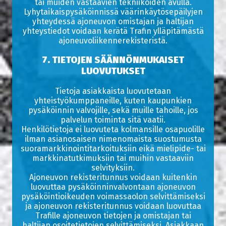
tai muiden vastaavien tekniikoiden avulla.
Lyhytaikaispysäköinnissä väärinkäytösepäilyjen
yhteydessä ajoneuvon omistajan ja haltijan
yhteystiedot voidaan kerätä Trafin ylläpitämästä
ajoneuvoliikennerekisteristä.
7. TIETOJEN SÄÄNNÖNMUKAISET
LUOVUTUKSET
Tietoja asiakkaista luovutetaan
yhteistyökumppaneille, kuten kaupunkien
pysäköinnin valvojille, sekä muille tahoille, jos
palvelun toiminta sitä vaatii.
Henkilötietoja ei luovuteta kolmansille osapuolille
ilman asianosaisen nimenomaista suostumusta
suoramarkkinointitarkoituksiin eikä mielipide- tai
markkinatutkimuksiin tai muihin vastaaviin
selvityksiin.
Ajoneuvon rekisteritunnus voidaan kuitenkin
luovuttaa pysäköinninvalvontaan ajoneuvon
pysäköintioikeuden voimassaolon selvittämiseksi
ja ajoneuvon rekisteritunnus voidaan luovuttaa
Trafille ajoneuvon tietojen ja omistajan tai
haltijan osoitetietojen selvittämiseksi. Asiakkaan