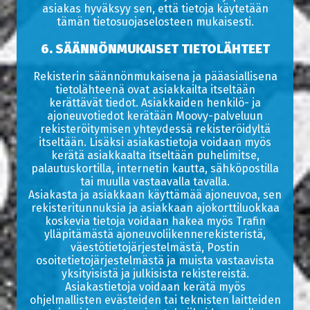
asiakas hyväksyy sen, että tietoja käytetään
tämän tietosuojaselosteen mukaisesti.
6. SÄÄNNÖNMUKAISET TIETOLÄHTEET
Rekisterin säännönmukaisena ja pääasiallisena
tietolähteenä ovat asiakkailta itseltään
kerättävät tiedot. Asiakkaiden henkilö- ja
ajoneuvotiedot kerätään Moovy-palveluun
rekisteröitymisen yhteydessä rekisteröidyltä
itseltään. Lisäksi asiakastietoja voidaan myös
kerätä asiakkaalta itseltään puhelimitse,
palautuskortilla, internetin kautta, sähköpostilla
tai muulla vastaavalla tavalla.
Asiakasta ja asiakkaan käyttämää ajoneuvoa, sen
rekisteritunnuksia ja asiakkaan ajokorttiluokkaa
koskevia tietoja voidaan hakea myös Trafin
ylläpitämästä ajoneuvoliikennerekisteristä,
väestötietojärjestelmästä, Postin
osoitetietojärjestelmästä ja muista vastaavista
yksityisistä ja julkisista rekistereistä.
Asiakastietoja voidaan kerätä myös
ohjelmallisten evästeiden tai teknisten laitteiden