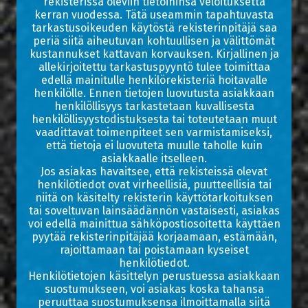
rekisterissä oleviin tietoihinsa veloituksetta
kerran vuodessa. Tätä useammin tapahtuvasta
tarkastusoikeuden käytöstä rekisterinpitäjä saa
periä siitä aiheutuvan kohtuullisen ja välittömät
kustannukset kattavan korvauksen. Kirjallinen ja
allekirjoitettu tarkastuspyyntö tulee toimittaa
edellä mainitulle henkilörekisteriä hoitavalle
henkilölle. Ennen tietojen luovutusta asiakkaan
henkilöllisyys tarkastetaan kuvallisesta
henkilöllisyystodistuksesta tai toteutetaan muut
vaadittavat toimenpiteet sen varmistamiseksi,
että tietoja ei luovuteta muulle taholle kuin
asiakkaalle itselleen.
Jos asiakas havaitsee, että rekisteissä olevat
henkilötiedot ovat virheellisiä, puutteellisia tai
niitä on käsitelty rekisterin käyttötarkoituksen
tai soveltuvan lainsäädännön vastaisesti, asiakas
voi edellä mainittua sähköpostiosoitetta käyttäen
pyytää rekisterinpitäjää korjaamaan, estämään,
rajoittamaan tai poistamaan kyseiset
henkilötiedot.
Henkilötietojen käsittelyn perustuessa asiakkaan
suostumukseen, voi asiakas koska tahansa
peruuttaa suostumuksensa ilmoittamalla siitä