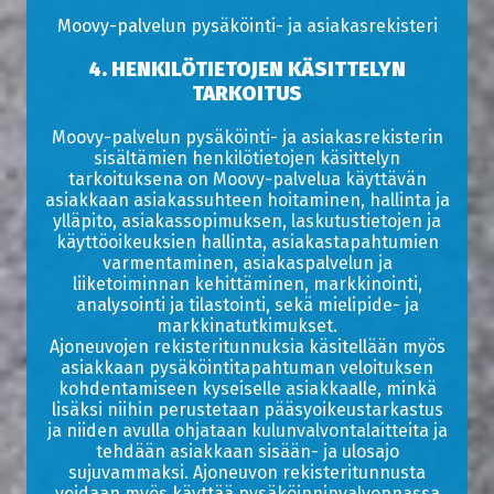
Moovy-palvelun pysäköinti- ja asiakasrekisteri
4. HENKILÖTIETOJEN KÄSITTELYN
TARKOITUS
Moovy-palvelun pysäköinti- ja asiakasrekisterin
sisältämien henkilötietojen käsittelyn
tarkoituksena on Moovy-palvelua käyttävän
asiakkaan asiakassuhteen hoitaminen, hallinta ja
ylläpito, asiakassopimuksen, laskutustietojen ja
käyttöoikeuksien hallinta, asiakastapahtumien
varmentaminen, asiakaspalvelun ja
liiketoiminnan kehittäminen, markkinointi,
analysointi ja tilastointi, sekä mielipide- ja
markkinatutkimukset.
Ajoneuvojen rekisteritunnuksia käsitellään myös
asiakkaan pysäköintitapahtuman veloituksen
kohdentamiseen kyseiselle asiakkaalle, minkä
lisäksi niihin perustetaan pääsyoikeustarkastus
ja niiden avulla ohjataan kulunvalvontalaitteita ja
tehdään asiakkaan sisään- ja ulosajo
sujuvammaksi. Ajoneuvon rekisteritunnusta
voidaan myös käyttää pysäköinninvalvonnassa