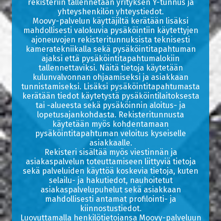
rekisteriin tallennetaan yrityksen Y-tunnus ja
yhteyshenkilön yhteystiedot.
Moovy-palvelun käyttäjiltä kerätään lisäksi
mahdollisesti valokuvia pysäköintiin käytettyjen
ajoneuvojen rekisteritunnuksista teknisesti
kameratekniikalla sekä pysäköintitapahtuman
ajaksi että pysäköintitapahtumalokiin
tallennettaviksi. Näitä tietoja käytetään
kulunvalvonnan ohjaamiseksi ja asiakkaan
tunnistamiseksi. Lisäksi pysäköintitapahtumasta
kerätään tiedot käytetystä pysäköintilaitoksesta
tai -alueesta sekä pysäköinnin aloitus- ja
lopetusajankohdasta. Rekisteritunnusta
käytetään myös kohdentamaan
pysäköintitapahtuman veloitus kyseiselle
asiakkaalle.
Rekisteri sisältää myös viestinnän ja
asiakaspalvelun toteuttamiseen liittyviä tietoja
sekä palveluiden käyttöä koskevia tietoja, kuten
selailu- ja hakutiedot, nauhoitetut
asiakaspalvelupuhelut sekä asiakkaan
mahdollisesti antamat profilointi- ja
kiinnostustiedot.
Luovuttamalla henkilötietojansa Moovy-palveluun