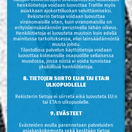
henkilötietoja voidaan luovuttaa Trafille myös
asiakkaan ajokorttiluokan selvittämiseksi.
Rekisterin tietoja voidaan luovuttaa
viranomaisille siten, kuin viranomaisilla on
erityislainsäädännön perusteella tähän oikeus.
Henkilötietoja ei luovuteta muutoin kuin edellä
mainitussa tarkoituksessa, ellei lainsäädännöstä
muuta johdu.
Tilastollisia palvelun käyttötietoja voidaan
luovuttaa kolmansille osapuolille sellaisessa
muodossa, jossa niistä ei voida tunnistaa
yksilöllisiä henkilötietoja.
8. TIETOJEN SIIRTO EU:N TAI ETA:N
ULKOPUOLELLE
Rekisterin tietoja ei siirretä eikä luovuteta EU:n
tai ETA:n ulkopuolelle.
9. EVÄSTEET
Evästeiden avulla parannetaan palveluiden
asiakaskokemusta sekä kerätään tietoa