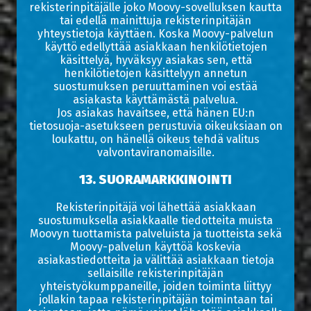
rekisterinpitäjälle joko Moovy-sovelluksen kautta
tai edellä mainittuja rekisterinpitäjän
yhteystietoja käyttäen. Koska Moovy-palvelun
käyttö edellyttää asiakkaan henkilötietojen
käsittelyä, hyväksyy asiakas sen, että
henkilötietojen käsittelyyn annetun
suostumuksen peruuttaminen voi estää
asiakasta käyttämästä palvelua.
Jos asiakas havaitsee, että hänen EU:n
tietosuoja-asetukseen perustuvia oikeuksiaan on
loukattu, on hänellä oikeus tehdä valitus
valvontaviranomaisille.
13. SUORAMARKKINOINTI
Rekisterinpitäjä voi lähettää asiakkaan
suostumuksella asiakkaalle tiedotteita muista
Moovyn tuottamista palveluista ja tuotteista sekä
Moovy-palvelun käyttöä koskevia
asiakastiedotteita ja välittää asiakkaan tietoja
sellaisille rekisterinpitäjän
yhteistyökumppaneille, joiden toiminta liittyy
jollakin tapaa rekisterinpitäjän toimintaan tai