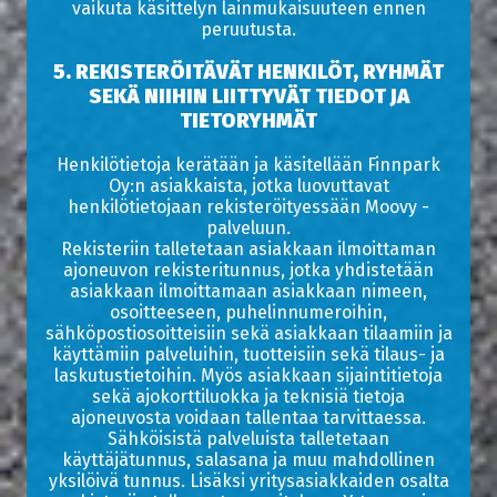
vaikuta käsittelyn lainmukaisuuteen ennen
peruutusta.
5. REKISTERÖITÄVÄT HENKILÖT, RYHMÄT
SEKÄ NIIHIN LIITTYVÄT TIEDOT JA
TIETORYHMÄT
Henkilötietoja kerätään ja käsitellään Finnpark
Oy:n asiakkaista, jotka luovuttavat
henkilötietojaan rekisteröityessään Moovy -
palveluun.
Rekisteriin talletetaan asiakkaan ilmoittaman
ajoneuvon rekisteritunnus, jotka yhdistetään
asiakkaan ilmoittamaan asiakkaan nimeen,
osoitteeseen, puhelinnumeroihin,
sähköpostiosoitteisiin sekä asiakkaan tilaamiin ja
käyttämiin palveluihin, tuotteisiin sekä tilaus- ja
laskutustietoihin. Myös asiakkaan sijaintitietoja
sekä ajokorttiluokka ja teknisiä tietoja
ajoneuvosta voidaan tallentaa tarvittaessa.
Sähköisistä palveluista talletetaan
käyttäjätunnus, salasana ja muu mahdollinen
yksilöivä tunnus. Lisäksi yritysasiakkaiden osalta