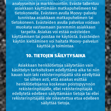
analyyseihin ja markkinointiin. Eväste tallentuu
asiakkaan käyttämään matkapuhelimeen tai
tietokoneelle. Evästeen avulla Moovy-palvelu
tunnistaa asiakkaan matkapuhelimen tai
tietokoneen. Evästeiden avulla palvelua voidaan
muokata vastaamaan paremmin asiakkaan
tarpeita. Asiakas voi estää evästeiden
käyttämisen tai poistaa ne käytöstä. Evästeiden
käytön kieltäminen voi haitata Moovy-palvelun
käyttöä ja toimintaa.
10. TIETOJEN SÄILYTYSAIKA
Asiakkaan henkilötietoja säilytetään vain
käsittelyn tarkoituksen edellyttämä aika tai niin
kauan kuin laki rekisterinpitäjältä sitä edellyttää
tai siihen asti, että asiakas esittää
henkilötietojansa koskevan poistopyynnön
rekisterinpitäjälle, ellei rekisterinpitäjää
edellytetä edelleen säilyttämään tietoja tai ellei
rekisterinpitäjällä ole oikeutettua etua edelleen
säilyttää tietoja.